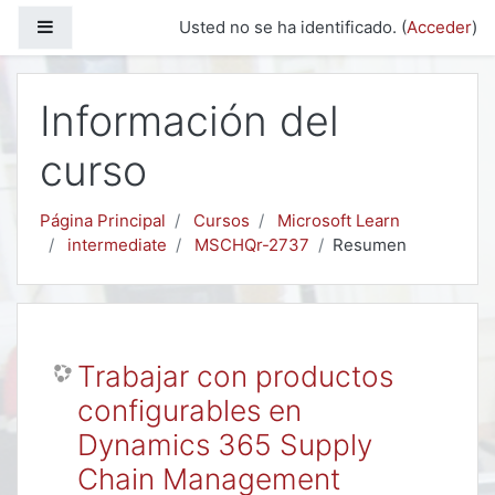
Salta al contenido principal
Panel lateral
Usted no se ha identificado. (
Acceder
)
Información del
curso
Página Principal
Cursos
Microsoft Learn
intermediate
MSCHQr-2737
Resumen
Trabajar con productos
configurables en
Dynamics 365 Supply
Chain Management