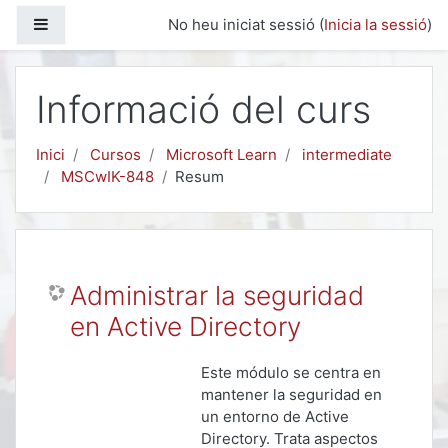
Ves al contingut principal
Panell lateral
No heu iniciat sessió (
Inicia la sessió
)
Informació del curs
Inici
Cursos
Microsoft Learn
intermediate
MSCwIK-848
Resum
Administrar la seguridad
en Active Directory
Este módulo se centra en
mantener la seguridad en
un entorno de Active
Directory. Trata aspectos