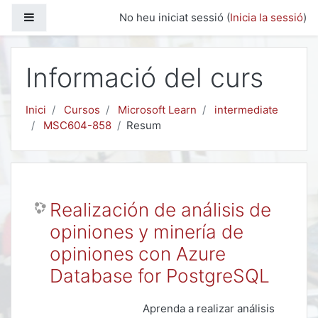
Ves al contingut principal
Panell lateral
No heu iniciat sessió (
Inicia la sessió
)
Informació del curs
Inici
Cursos
Microsoft Learn
intermediate
MSC604-858
Resum
Realización de análisis de
opiniones y minería de
opiniones con Azure
Database for PostgreSQL
Aprenda a realizar análisis