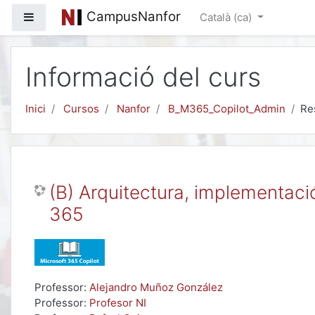
Ves al contingut principal
CampusNanfor
Panell lateral
Català ‎(ca)‎
Informació del curs
Inici
Cursos
Nanfor
B_M365_Copilot_Admin
Re
(B) Arquitectura, implementaci
365
Professor:
Alejandro Muñoz González
Professor:
Profesor NI