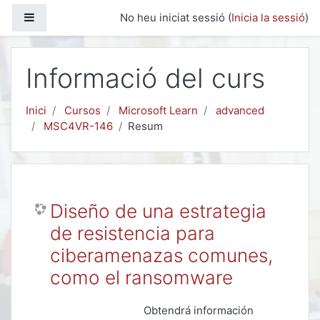
Ves al contingut principal
Panell lateral
No heu iniciat sessió (
Inicia la sessió
)
Informació del curs
Inici
Cursos
Microsoft Learn
advanced
MSC4VR-146
Resum
Diseño de una estrategia
de resistencia para
ciberamenazas comunes,
como el ransomware
Obtendrá información