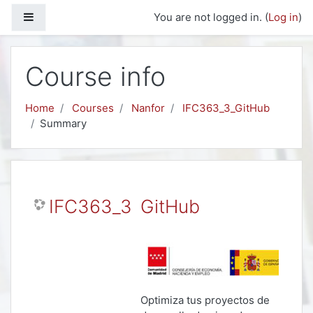
Skip to main content
Side panel
You are not logged in. (
Log in
)
Course info
Home
Courses
Nanfor
IFC363_3_GitHub
Summary
IFC363_3 GitHub
Optimiza tus proyectos de