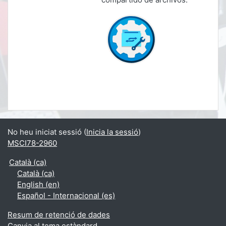
No heu iniciat sessió (
Inicia la sessió
)
MSCI78-2960
Català ‎(ca)‎
Català ‎(ca)‎
English ‎(en)‎
Español - Internacional ‎(es)‎
Resum de retenció de dades
Canvia al tema estàndard.