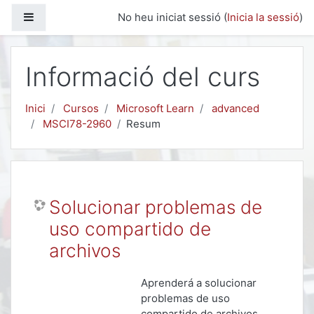
Ves al contingut principal
Panell lateral
No heu iniciat sessió (
Inicia la sessió
)
Informació del curs
Inici
Cursos
Microsoft Learn
advanced
MSCI78-2960
Resum
Solucionar problemas de
uso compartido de
archivos
Aprenderá a solucionar
problemas de uso
compartido de archivos.