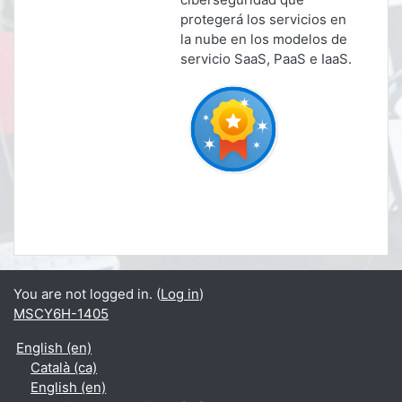
protegerá los servicios en
la nube en los modelos de
servicio SaaS, PaaS e IaaS.
You are not logged in. (
Log in
)
MSCY6H-1405
English ‎(en)‎
Català ‎(ca)‎
English ‎(en)‎