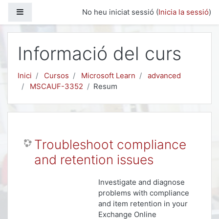
Ves al contingut principal
Panell lateral
No heu iniciat sessió (
Inicia la sessió
)
Informació del curs
Inici
Cursos
Microsoft Learn
advanced
MSCAUF-3352
Resum
Troubleshoot compliance
and retention issues
Investigate and diagnose
problems with compliance
and item retention in your
Exchange Online