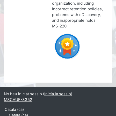
organization, including
incorrect retention policies,
problems with eDiscovery,
and inappropriate holds.
MS-220
No heu iniciat sessió (
Inicia la sessió
)
MSCAUF-3352
Català ‎(ca)‎
Català ‎(ca)‎