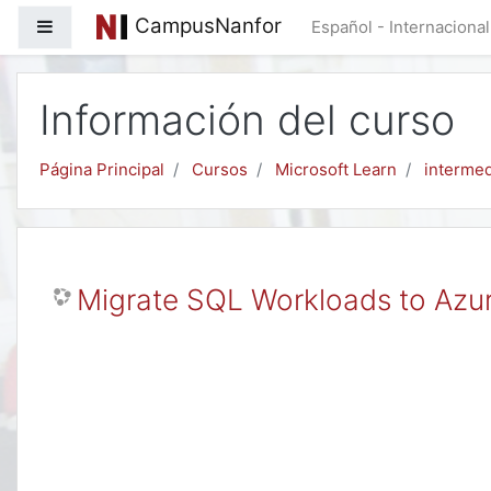
Salta al contenido principal
CampusNanfor
Panel lateral
Español - Internacional 
Información del curso
Página Principal
Cursos
Microsoft Learn
intermed
Migrate SQL Workloads to Azu