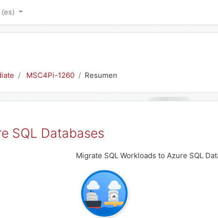
‎(es)‎
iate
MSC4Pi-1260
Resumen
re SQL Databases
Migrate SQL Workloads to Azure SQL Da